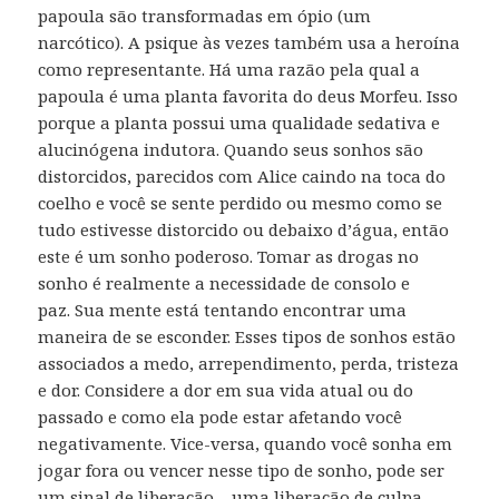
papoula são transformadas em ópio (um
narcótico). A psique às vezes também usa a heroína
como representante. Há uma razão pela qual a
papoula é uma planta favorita do deus Morfeu. Isso
porque a planta possui uma qualidade sedativa e
alucinógena indutora. Quando seus sonhos são
distorcidos, parecidos com Alice caindo na toca do
coelho e você se sente perdido ou mesmo como se
tudo estivesse distorcido ou debaixo d’água, então
este é um sonho poderoso. Tomar as drogas no
sonho é realmente a necessidade de consolo e
paz. Sua mente está tentando encontrar uma
maneira de se esconder. Esses tipos de sonhos estão
associados a medo, arrependimento, perda, tristeza
e dor. Considere a dor em sua vida atual ou do
passado e como ela pode estar afetando você
negativamente. Vice-versa, quando você sonha em
jogar fora ou vencer nesse tipo de sonho, pode ser
um sinal de liberação – uma liberação de culpa,