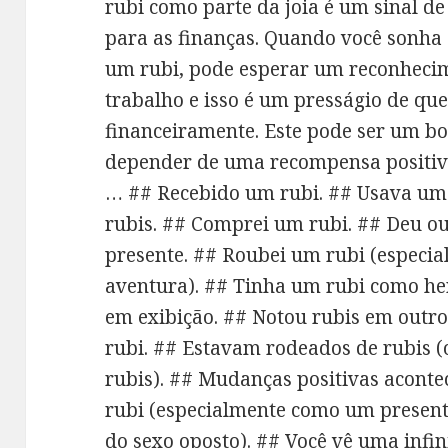
rubi como parte da joia é um sinal d
para as finanças. Quando você sonha
um rubi, pode esperar um reconhecim
trabalho e isso é um presságio de qu
financeiramente. Este pode ser um b
depender de uma recompensa positiva
… ## Recebido um rubi. ## Usava um r
rubis. ## Comprei um rubi. ## Deu o
presente. ## Roubei um rubi (especi
aventura). ## Tinha um rubi como her
em exibição. ## Notou rubis em outro
rubi. ## Estavam rodeados de rubis (
rubis). ## Mudanças positivas acont
rubi (especialmente como um presen
do sexo oposto). ## Você vê uma infin