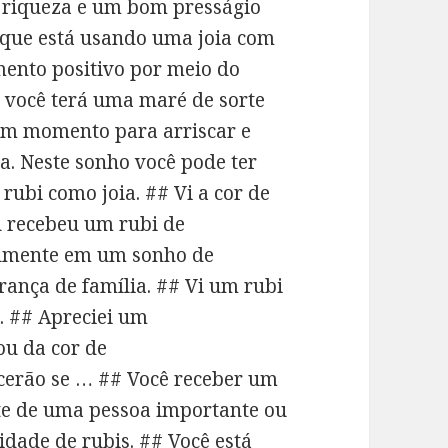
e riqueza e um bom presságio
 que está usando uma joia com
ento positivo por meio do
e você terá uma maré de sorte
om momento para arriscar e
. Neste sonho você pode ter
ubi como joia. ## Vi a cor de
u recebeu um rubi de
almente em um sonho de
ança de família. ## Vi um rubi
. ## Apreciei um
ou da cor de
ecerão se … ## Você receber um
te de uma pessoa importante ou
idade de rubis. ## Você está