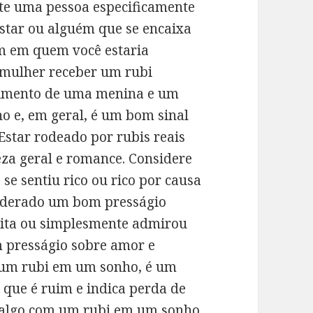
te uma pessoa especificamente
star ou alguém que se encaixa
m em quem você estaria
 mulher receber um rubi
cimento de uma menina e um
o e, em geral, é um bom sinal
 Estar rodeado por rubis reais
eza geral e romance. Considere
se sentiu rico ou rico por causa
siderado um bom presságio
onita ou simplesmente admirou
m presságio sobre amor e
um rubi em um sonho, é um
que é ruim e indica perda de
r algo com um rubi em um sonho