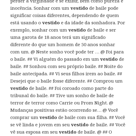
perder a virgindade e se exibir, bem como pureza e
inocência. Sonhar com um
vestido
de baile pode
significar coisas diferentes, dependendo de quem
está usando o
vestido
e da idade da sonhadora. Por
exemplo, sonhar com um
vestido
de baile e ser
uma garota de 18 anos terá um significado
diferente do que um homem de 50 anos sonhar
com um. @ Neste sonho você pode ter … @ Foi para
o baile. ## Vi alguém do passado em um
vestido
de
baile. ## Sonhou com seu próprio baile. ## Noite do
baile antecipada. ## Vi seus filhos irem ao baile. ##
Desejei que o baile fosse diferente. ## Comprou um
vestido
de baile. ## Foi coroado como parte do
tribunal do baile. ## Tive um sonho de baile de
terror de terror como Carrie ou Prom Night. @
Mudanças positivas estão ocorrendo se… @ Você
comprar um
vestido
de baile com sua filha. ## Você
se vê linda e jovem em seu
vestido
de baile. ## Você
vê sua esposa em seu
vestido
de baile. @ ## O