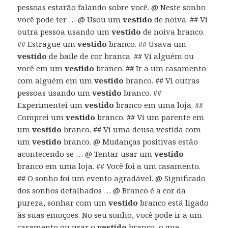
pessoas estarão falando sobre você. @ Neste sonho
você pode ter … @ Usou um
vestido
de noiva. ## Vi
outra pessoa usando um
vestido
de noiva branco.
## Estrague um
vestido
branco. ## Usava um
vestido
de baile de cor branca. ## Vi alguém ou
você em um
vestido
branco. ## Ir a um casamento
com alguém em um
vestido
branco. ## Vi outras
pessoas usando um
vestido
branco. ##
Experimentei um
vestido
branco em uma loja. ##
Comprei um
vestido
branco. ## Vi um parente em
um
vestido
branco. ## Vi uma deusa vestida com
um
vestido
branco. @ Mudanças positivas estão
acontecendo se … @ Tentar usar um
vestido
branco em uma loja. ## Você foi a um casamento.
## O sonho foi um evento agradável. @ Significado
dos sonhos detalhados … @ Branco é a cor da
pureza, sonhar com um
vestido
branco está ligado
às suas emoções. No seu sonho, você pode ir a um
casamento ou usar o
vestido
branco, o que