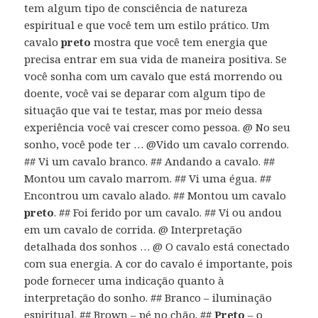
tem algum tipo de consciência de natureza
espiritual e que você tem um estilo prático. Um
cavalo
preto
mostra que você tem energia que
precisa entrar em sua vida de maneira positiva. Se
você sonha com um cavalo que está morrendo ou
doente, você vai se deparar com algum tipo de
situação que vai te testar, mas por meio dessa
experiência você vai crescer como pessoa. @ No seu
sonho, você pode ter … @Vido um cavalo correndo.
## Vi um cavalo branco. ## Andando a cavalo. ##
Montou um cavalo marrom. ## Vi uma égua. ##
Encontrou um cavalo alado. ## Montou um cavalo
preto
. ## Foi ferido por um cavalo. ## Vi ou andou
em um cavalo de corrida. @ Interpretação
detalhada dos sonhos … @ O cavalo está conectado
com sua energia. A cor do cavalo é importante, pois
pode fornecer uma indicação quanto à
interpretação do sonho. ## Branco – iluminação
espiritual. ## Brown – pé no chão. ##
Preto
– o