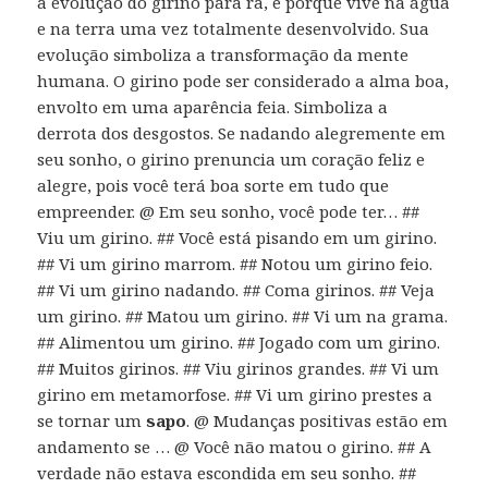
a evolução do girino para rã, e porque vive na água
e na terra uma vez totalmente desenvolvido. Sua
evolução simboliza a transformação da mente
humana. O girino pode ser considerado a alma boa,
envolto em uma aparência feia. Simboliza a
derrota dos desgostos. Se nadando alegremente em
seu sonho, o girino prenuncia um coração feliz e
alegre, pois você terá boa sorte em tudo que
empreender. @ Em seu sonho, você pode ter… ##
Viu um girino. ## Você está pisando em um girino.
## Vi um girino marrom. ## Notou um girino feio.
## Vi um girino nadando. ## Coma girinos. ## Veja
um girino. ## Matou um girino. ## Vi um na grama.
## Alimentou um girino. ## Jogado com um girino.
## Muitos girinos. ## Viu girinos grandes. ## Vi um
girino em metamorfose. ## Vi um girino prestes a
se tornar um
sapo
. @ Mudanças positivas estão em
andamento se … @ Você não matou o girino. ## A
verdade não estava escondida em seu sonho. ##