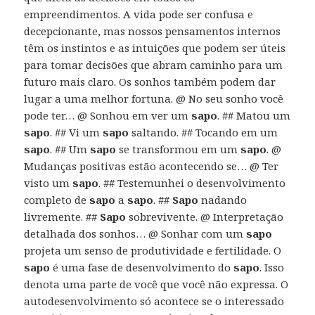
empreendimentos. A vida pode ser confusa e
decepcionante, mas nossos pensamentos internos
têm os instintos e as intuições que podem ser úteis
para tomar decisões que abram caminho para um
futuro mais claro. Os sonhos também podem dar
lugar a uma melhor fortuna. @ No seu sonho você
pode ter… @ Sonhou em ver um
sapo
. ## Matou um
sapo
. ## Vi um
sapo
saltando. ## Tocando em um
sapo
. ## Um
sapo
se transformou em um
sapo
. @
Mudanças positivas estão acontecendo se… @ Ter
visto um
sapo
. ## Testemunhei o desenvolvimento
completo de
sapo
a
sapo
. ##
Sapo
nadando
livremente. ##
Sapo
sobrevivente. @ Interpretação
detalhada dos sonhos… @ Sonhar com um
sapo
projeta um senso de produtividade e fertilidade. O
sapo
é uma fase de desenvolvimento do
sapo
. Isso
denota uma parte de você que você não expressa. O
autodesenvolvimento só acontece se o interessado