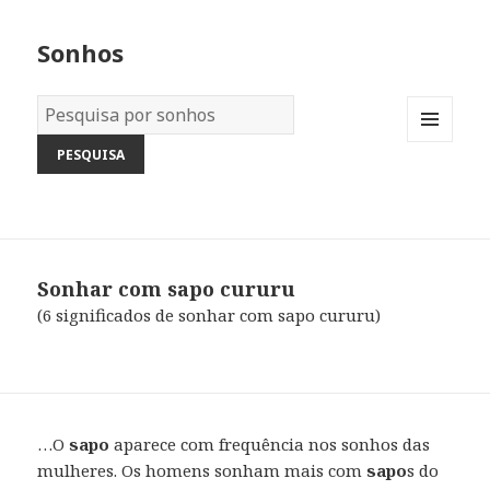
Sonhos
Dicionário
dos
MENU
Sonhos:
AND
WIDGETS
Sonhar com sapo cururu
(6 significados de sonhar com sapo cururu)
…O
sapo
aparece com frequência nos sonhos das
mulheres. Os homens sonham mais com
sapo
s do