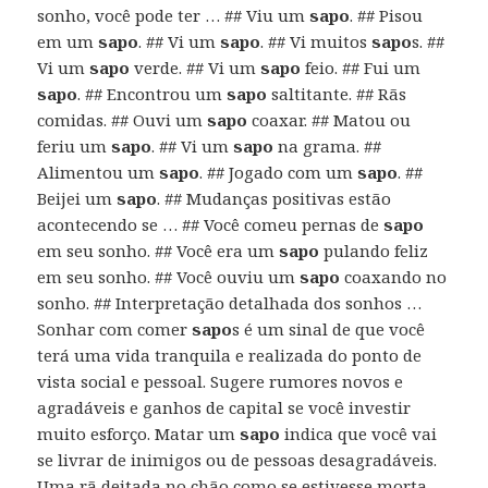
sonho, você pode ter … ## Viu um
sapo
. ## Pisou
em um
sapo
. ## Vi um
sapo
. ## Vi muitos
sapo
s. ##
Vi um
sapo
verde. ## Vi um
sapo
feio. ## Fui um
sapo
. ## Encontrou um
sapo
saltitante. ## Rãs
comidas. ## Ouvi um
sapo
coaxar. ## Matou ou
feriu um
sapo
. ## Vi um
sapo
na grama. ##
Alimentou um
sapo
. ## Jogado com um
sapo
. ##
Beijei um
sapo
. ## Mudanças positivas estão
acontecendo se … ## Você comeu pernas de
sapo
em seu sonho. ## Você era um
sapo
pulando feliz
em seu sonho. ## Você ouviu um
sapo
coaxando no
sonho. ## Interpretação detalhada dos sonhos …
Sonhar com comer
sapo
s é um sinal de que você
terá uma vida tranquila e realizada do ponto de
vista social e pessoal. Sugere rumores novos e
agradáveis ​​e ganhos de capital se você investir
muito esforço. Matar um
sapo
indica que você vai
se livrar de inimigos ou de pessoas desagradáveis.
Uma rã deitada no chão como se estivesse morta