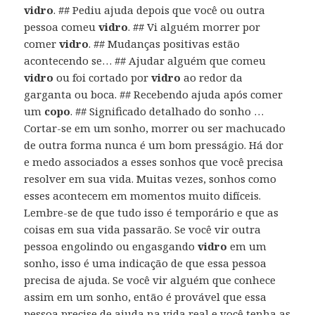
vidro
. ## Pediu ajuda depois que você ou outra
pessoa comeu
vidro
. ## Vi alguém morrer por
comer
vidro
. ## Mudanças positivas estão
acontecendo se… ## Ajudar alguém que comeu
vidro
ou foi cortado por
vidro
ao redor da
garganta ou boca. ## Recebendo ajuda após comer
um
copo
. ## Significado detalhado do sonho …
Cortar-se em um sonho, morrer ou ser machucado
de outra forma nunca é um bom presságio. Há dor
e medo associados a esses sonhos que você precisa
resolver em sua vida. Muitas vezes, sonhos como
esses acontecem em momentos muito difíceis.
Lembre-se de que tudo isso é temporário e que as
coisas em sua vida passarão. Se você vir outra
pessoa engolindo ou engasgando
vidro
em um
sonho, isso é uma indicação de que essa pessoa
precisa de ajuda. Se você vir alguém que conhece
assim em um sonho, então é provável que essa
pessoa precise de ajuda na vida real e você tenha as