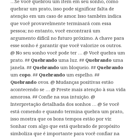
…Se você quebrou um item em seu sonho, como
quebrar um prato, isso pode significar falta de
atenção em um caso de amor. Isso também indica
que você provavelmente terminará com essa
pessoa; no entanto, você encontrará um
argumento difícil no futuro próximo. A chave para
esse sonho é garantir que você valorize os outros.
@ No seu sonho você pode ter … @ Você quebra um
prato. ##
Quebrando
uma luz. ##
Quebrando
uma
janela. ##
Quebrando
um bloqueio. ##
Quebrando
um
copo
. ##
Quebrando
um espelho. ##
Quebrando
ovos. @ Mudanças positivas estão
acontecendo se … @ Preste mais atenção à sua vida
amorosa. ## Confie na sua intuição. @
Interpretação detalhada dos sonhos … @ Se você
está comendo e quando termina quebra um prato,
isso mostra que os bons tempos estão por vir.
Sonhar com algo que está quebrado de propósito
simboliza que é importante para você confiar na