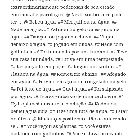
extraordinariamente poderosas de seu estado
emocional e psicológico @ Neste sonho você pode
ter … @ Bebeu água. ## Mergulhou na água. ##
Nade na água. ## Patinou no gelo ou esquiou na
água. ## Dançou ou jogou na chuva. ## Viajou
debaixo d’água. ## Jogado em ondas. ## Nade com
golfinhos. ## Foi inundado por um tsunami. ## Teve
sua casa inundada. ## Estive em uma tempestade.
## Respingado em poças. ## Regou um jardim. ##
Flutuou na água. ## Remou rio abaixo . ## Afogado
em água. ## Fervido em água ou congelado no gelo.
## Foi feito de água. ## Ouvi água. ## Foi salpicado
por água. ## Ficava embaixo de uma cachoeira. ##
Hydroplaned durante a condução. ## Nadou ou
bebeu água suja. ## Tive uma luta de água. ## Estar
no útero. @ Mudanças positivas estão acontecendo
se… ## Você regou as plantas. ## Você estava
nadando com golfinhos. ## Você estava brincando