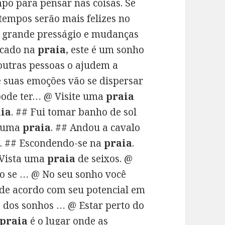
mpo para pensar nas coisas. Se
 tempos serão mais felizes no
 grande presságio e mudanças
acado na
praia
, este é um sonho
 outras pessoas o ajudem a
e suas emoções vão se dispersar
pode ter… @ Visite uma
praia
ia
. ## Fui tomar banho de sol
e uma
praia
. ## Andou a cavalo
a
. ## Escondendo-se na
praia
.
 Vista uma
praia
de seixos. @
o se … @ No seu sonho você
u de acordo com seu potencial em
a dos sonhos … @ Estar perto do
praia
é o lugar onde as