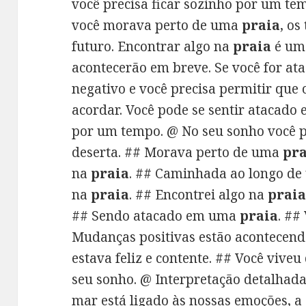
você precisa ficar sozinho por um te
você morava perto de uma
praia
, os
futuro. Encontrar algo na
praia
é um
acontecerão em breve. Se você for at
negativo e você precisa permitir que
acordar. Você pode se sentir atacado 
por um tempo. @ No seu sonho você 
deserta. ## Morava perto de uma
pra
na
praia
. ## Caminhada ao longo d
na
praia
. ## Encontrei algo na
prai
## Sendo atacado em uma
praia
. ##
Mudanças positivas estão acontecend
estava feliz e contente. ## Você vive
seu sonho. @ Interpretação detalhad
mar está ligado às nossas emoções, a