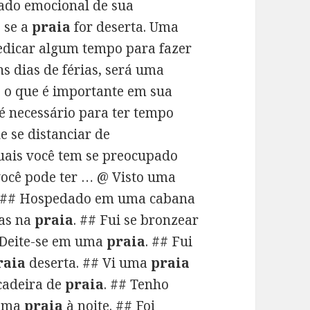
lado emocional de sua
e se a
praia
for deserta. Uma
dedicar algum tempo para fazer
s dias de férias, será uma
e o que é importante em sua
 é necessário para ter tempo
e se distanciar de
quais você tem se preocupado
ocê pode ter … @ Visto uma
. ## Hospedado em uma cabana
oas na
praia
. ## Fui se bronzear
 Deite-se em uma
praia
. ## Fui
raia
deserta. ## Vi uma
praia
cadeira de
praia
. ## Tenho
 uma
praia
à noite. ## Foi