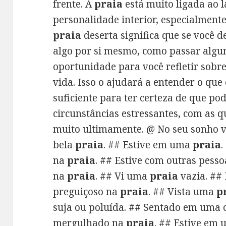
frente. A
praia
está muito ligada ao 
personalidade interior, especialment
praia
deserta significa que se você 
algo por si mesmo, como passar algun
oportunidade para você refletir sobr
vida. Isso o ajudará a entender o que
suficiente para ter certeza de que pod
circunstâncias estressantes, com as 
muito ultimamente. @ No seu sonho v
bela
praia
. ## Estive em uma
praia
na
praia
. ## Estive com outras pess
na
praia
. ## Vi uma
praia
vazia. ##
preguiçoso na
praia
. ## Vista uma
p
suja ou poluída. ## Sentado em uma 
mergulhado na
praia
. ## Estive em