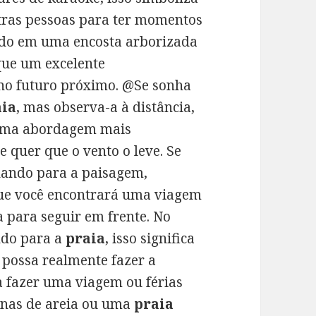
utras pessoas para ter momentos
ndo em uma encosta arborizada
 que um excelente
 no futuro próximo. @Se sonha
aia
, mas observa-a à distância,
e uma abordagem mais
 quer que o vento o leve. Se
hando para a paisagem,
 que você encontrará uma viagem
a para seguir em frente. No
ndo para a
praia
, isso significa
 possa realmente fazer a
a fazer uma viagem ou férias
dunas de areia ou uma
praia