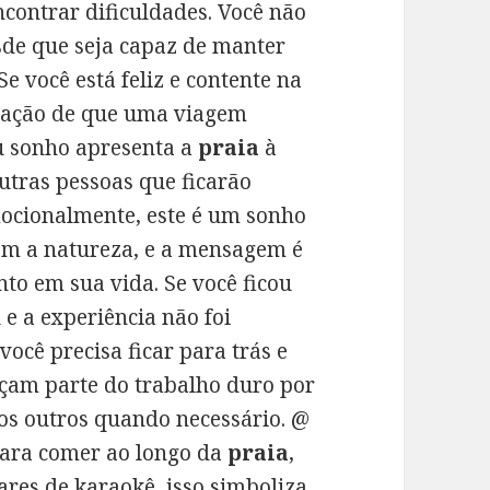
contrar dificuldades. Você não
esde que seja capaz de manter
 Se você está feliz e contente na
cação de que uma viagem
eu sonho apresenta a
praia
à
outras pessoas que ficarão
ocionalmente, este é um sonho
om a natureza, e a mensagem é
to em sua vida. Se você ficou
e a experiência não foi
ocê precisa ficar para trás e
açam parte do trabalho duro por
aos outros quando necessário. @
para comer ao longo da
praia
,
res de karaokê, isso simboliza