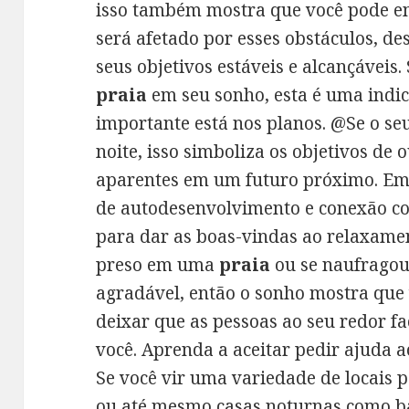
isso também mostra que você pode en
será afetado por esses obstáculos, d
seus objetivos estáveis ​​e alcançáveis.
praia
em seu sonho, esta é uma indi
importante está nos planos. @Se o s
noite, isso simboliza os objetivos de 
aparentes em um futuro próximo. Em
de autodesenvolvimento e conexão c
para dar as boas-vindas ao relaxamen
preso em uma
praia
ou se naufragou 
agradável, então o sonho mostra que v
deixar que as pessoas ao seu redor f
você. Aprenda a aceitar pedir ajuda 
Se você vir uma variedade de locais 
ou até mesmo casas noturnas como ba