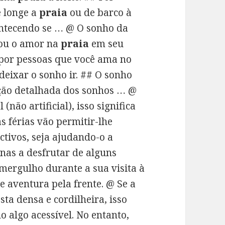
e longe a
praia
ou de barco à
ontecendo se … @ O sonho da
rou o amor na
praia
em seu
por pessoas que você ama no
 deixar o sonho ir. ## O sonho
ação detalhada dos sonhos … @
 (não artificial), isso significa
s férias vão permitir-lhe
ctivos, seja ajudando-o a
enas a desfrutar de alguns
 mergulho durante a sua visita à
 aventura pela frente. @ Se a
ta densa e cordilheira, isso
 algo acessível. No entanto,