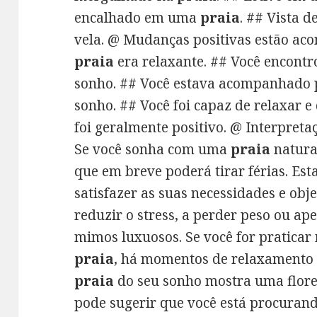
encalhado em uma
praia
. ## Vista d
vela. @ Mudanças positivas estão ac
praia
era relaxante. ## Você encont
sonho. ## Você estava acompanhado 
sonho. ## Você foi capaz de relaxar e
foi geralmente positivo. @ Interpret
Se você sonha com uma
praia
natural
que em breve poderá tirar férias. Esta
satisfazer as suas necessidades e obje
reduzir o stress, a perder peso ou ap
mimos luxuosos. Se você for praticar
praia
, há momentos de relaxamento e
praia
do seu sonho mostra uma flores
pode sugerir que você está procurando