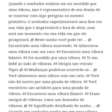
Quando o sonhador sonhou em ser mordido por
uma víbora, isso é representativo de seu desejo de
se conectar com algo perigoso ou mesmo
primitivo. O sonhador experimentará uma fase em
sua vida que é imprevisível e fora de série, mas
será um momento em sua vida em que ele
prosperará. @ Neste sonho você pode ter … @
Encontrado uma víbora morrendo. ## Alimentou
uma víbora com um rato. ## Encontrou uma víbora
falante. ## Foi mordido por uma víbora. ## Vi um
bebê ao lado de víboras. ## Dirigiu um veículo
Viper. @ ## Mudanças positivas ocorrerão se… @
Você alimentou uma víbora com um rato. ## Você
não foi morto por uma picada de víbora. ## Você
encontrou um antídoto para uma picada de
víbora. ## Encontrou uma víbora falante. ## Eram
amigos de víboras, como um domador de
víboras. @ ## Significado detalhado do sonho … @
Quando um sonhador sonha em ver uma víbora