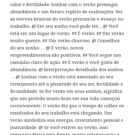
calor e fertilidade. Sonhar com o verão pressagia
abundância e um futuro repleto de realizações. Ver
as nuvens brancas do verão prenuncia o avanço no
trabalho. @ Em seu sonho você pode ter… @ Você
está em um lugar de verão. ## É verão. ## Um verão
muito quente. ## Um verão chuvoso. @ Conselhos
do seu sonho … @ É verão, novos
empreendimentos são positivos. ## Você segue um
caminho claro de ação. ## É verão e você gosta de
abundância. @ Interpretação detalhada dos sonhos
… @ Sonhar com o verão está associado ao seu
crescimento até a plenitude do seu ser, fertilidade e
fecundidade. Se for verão em seus sonhos, significa
que um período muito bom em sua vida começou
recentemente. O verão diz que o tempo de colher os
resultados do seu trabalho está chegando. Um
verão simboliza sua energia, crescimento pessoal e
maturidade. @ Se você estiver no verão, isso
pressagia férias pela frente, muito relaxamento e