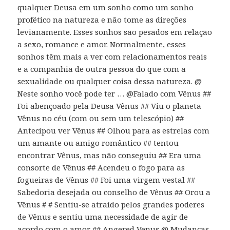
qualquer Deusa em um sonho como um sonho
profético na natureza e não tome as direções
levianamente. Esses sonhos são pesados ​​em relação
a sexo, romance e amor. Normalmente, esses
sonhos têm mais a ver com relacionamentos reais
e a companhia de outra pessoa do que com a
sexualidade ou qualquer coisa dessa natureza. @
Neste sonho você pode ter … @Falado com Vênus ##
Foi abençoado pela Deusa Vênus ## Viu o planeta
Vênus no céu (com ou sem um telescópio) ##
Antecipou ver Vênus ## Olhou para as estrelas com
um amante ou amigo romântico ## tentou
encontrar Vênus, mas não conseguiu ## Era uma
consorte de Vênus ## Acendeu o fogo para as
fogueiras de Vênus ## Foi uma virgem vestal ##
Sabedoria desejada ou conselho de Vênus ## Orou a
Vênus # # Sentiu-se atraído pelos grandes poderes
de Vênus e sentiu uma necessidade de agir de
acordo com o amor ## Angered Venus @ Mudanças