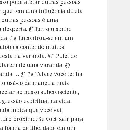
sso pode afetar outras pessoas
r que tem uma influência direta
s outras pessoas é uma
a desperta. @ Em seu sonho
nda. ## Encontrou-se em um
blioteca contendo muitos
festa na varanda. ## Pulei de
pularem de uma varanda. @
randa … @ ## Talvez você tenha
omo usá-lo da maneira mais
ectar ao nosso subconsciente,
ogressão espiritual na vida
nda indica que você vai
turo próximo. Se você sair para
uma forma de liberdade em um