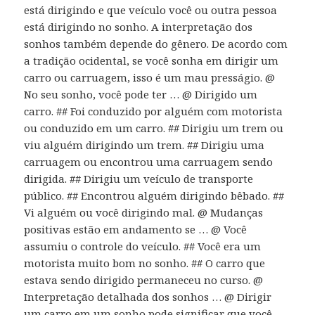
está dirigindo e que veículo você ou outra pessoa
está dirigindo no sonho. A interpretação dos
sonhos também depende do gênero. De acordo com
a tradição ocidental, se você sonha em dirigir um
carro ou carruagem, isso é um mau presságio. @
No seu sonho, você pode ter … @ Dirigido um
carro. ## Foi conduzido por alguém com motorista
ou conduzido em um carro. ## Dirigiu um trem ou
viu alguém dirigindo um trem. ## Dirigiu uma
carruagem ou encontrou uma carruagem sendo
dirigida. ## Dirigiu um veículo de transporte
público. ## Encontrou alguém dirigindo bêbado. ##
Vi alguém ou você dirigindo mal. @ Mudanças
positivas estão em andamento se … @ Você
assumiu o controle do veículo. ## Você era um
motorista muito bom no sonho. ## O carro que
estava sendo dirigido permaneceu no curso. @
Interpretação detalhada dos sonhos … @ Dirigir
um carro em um sonho pode significar que você