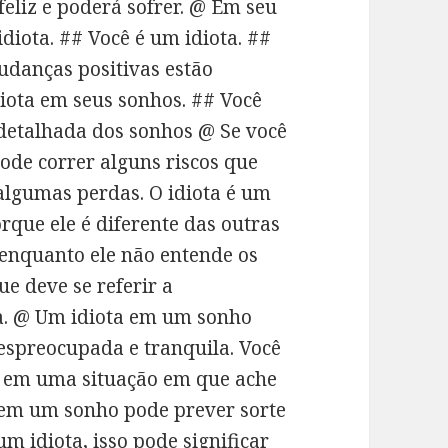
eliz e poderá sofrer. @ Em seu
diota. ## Você é um idiota. ##
Mudanças positivas estão
iota em seus sonhos. ## Você
o detalhada dos sonhos @ Se você
ode correr alguns riscos que
algumas perdas. O idiota é um
que ele é diferente das outras
 enquanto ele não entende os
e deve se referir a
a. @ Um idiota em um sonho
espreocupada e tranquila. Você
r em uma situação em que ache
a em um sonho pode prever sorte
m idiota, isso pode significar